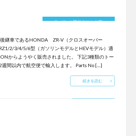
ガンコ親父のひとり言
V後継車であるHONDA ZR-V（クロスオーバー
1/2/3/4/5/6型（ガソリンモデルとHEVモデル）適
RAGONからようやく販売されました。 下記3種類のトー
以内で航空便で輸入します。 Parts No […]
続きを読む