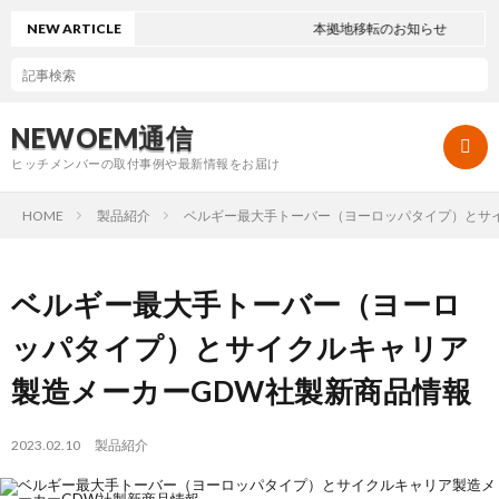
NEW ARTICLE
本拠地移転のお知らせ
NEWOEM通信
ヒッチメンバーの取付事例や最新情報をお届け
HOME
製品紹介
ベルギー最大手トーバー（ヨーロッパタイプ）とサ
取
ベルギー最大手トーバー（ヨーロ
付
頑
ッパタイプ）とサイクルキャリア
製造メーカーGDW社製新商品情報
事
固
製
2023.02.10
製品紹介
例
親
品