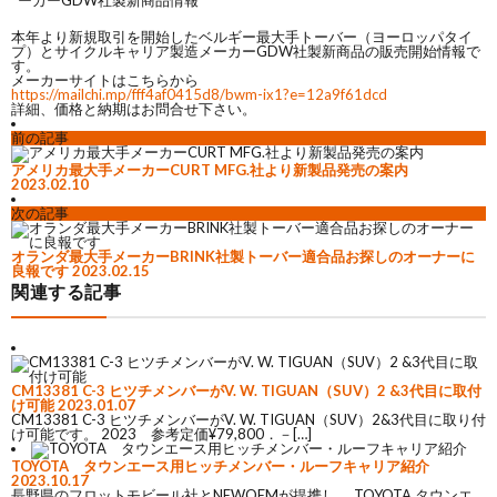
父
紹
本年より新規取引を開始したベルギー最大手トーバー（ヨーロッパタイ
プ）とサイクルキャリア製造メーカーGDW社製新商品の販売開始情報で
す。
の
介
メーカーサイトはこちらから
https://mailchi.mp/fff4af0415d8/bwm-ix1?e=12a9f61dcd
詳細、価格と納期はお問合せ下さい。
ひ
前の記事
アメリカ最大手メーカーCURT MFG.社より新製品発売の案内
2023.02.10
と
次の記事
り
オランダ最大手メーカーBRINK社製トーバー適合品お探しのオーナーに
良報です
2023.02.15
関連する記事
言
CM13381 C-3 ヒツチメンバーがV. W. TIGUAN（SUV）2 &3代目に取付
け可能
2023.01.07
CM13381 C-3 ヒツチメンバーがV. W. TIGUAN（SUV）2&3代目に取り付
け可能です。 2023 参考定価¥79,800．－[…]
TOYOTA タウンエース用ヒッチメンバー・ルーフキャリア紹介
2023.10.17
長野県のフロットモビール社とNEWOEMが提携し、 TOYOTA タウンエ