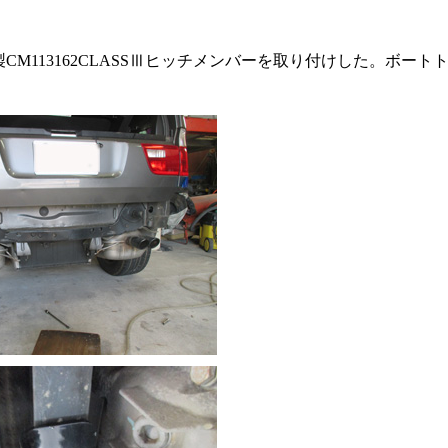
カCURT社製CM113162CLASSⅢヒッチメンバーを取り付けし