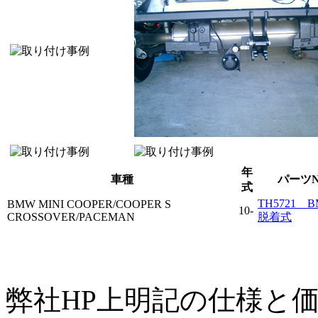
年
車種
パーツN
式
TH5721 B
BMW MINI COOPER/COOPER S
10-
CROSSOVER/PACEMAN
脱着式
弊社HP上明記の仕様と